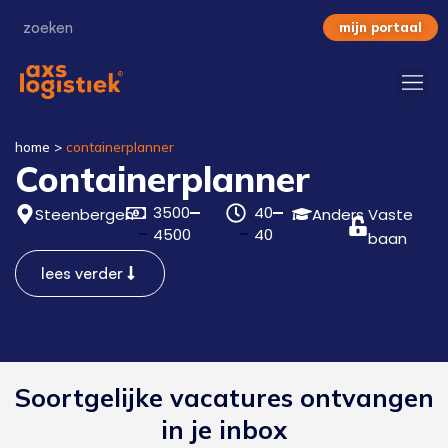
mijn portaal
home
>
containerplanner
Containerplanner
3500
40
Steenbergen
Anders
Vaste
4500
40
baan
lees verder
Soortgelijke vacatures ontvangen
in je inbox