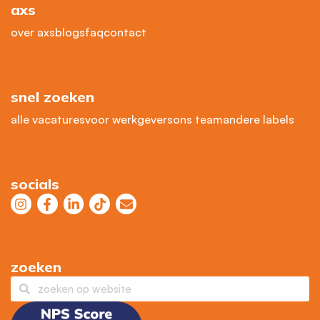
axs
over axs
blogs
faq
contact
snel zoeken
alle vacatures
voor werkgevers
ons team
andere labels
socials
zoeken