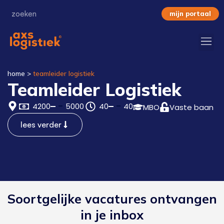
mijn portaal
home
>
teamleider logistiek
Teamleider Logistiek
4200
5000
40
40
MBO
Vaste baan
lees verder
Soortgelijke vacatures ontvangen
in je inbox