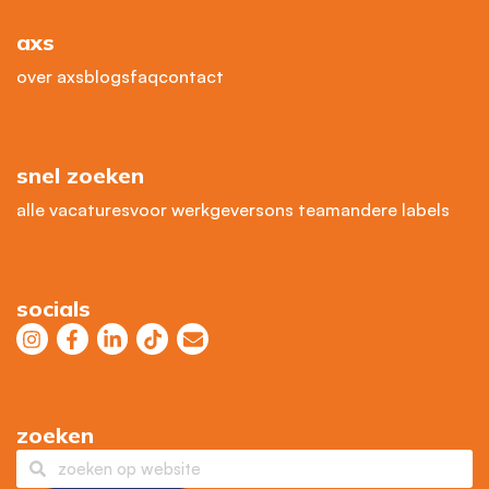
axs
over axs
blogs
faq
contact
snel zoeken
alle vacatures
voor werkgevers
ons team
andere labels
socials
zoeken