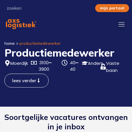
mijn portaal
home
>
productiemedewerker
Productiemedewerker
3100
40
Moerdijk
Anders
Vaste
3900
40
baan
lees verder
Soortgelijke vacatures ontvangen
in je inbox