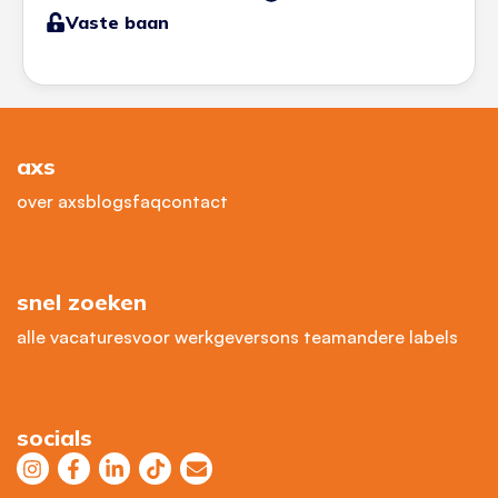
Vaste baan
axs
over axs
blogs
faq
contact
snel zoeken
alle vacatures
voor werkgevers
ons team
andere labels
socials