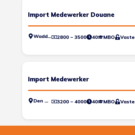
Import Medewerker Douane
Waddinxveen
2800 – 3500
40
MBO
Vaste
Import Medewerker
Den Haag
3200 – 4000
40
MBO
Vaste