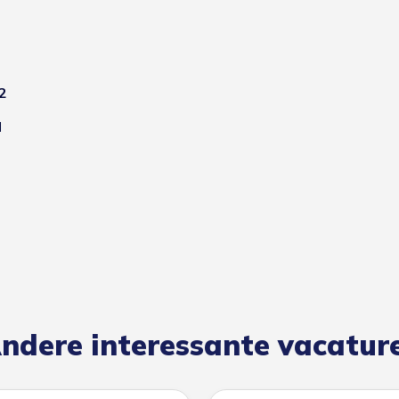
2
l
ndere interessante vacatur