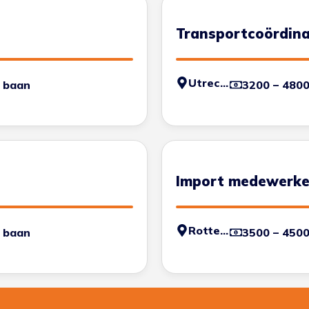
Transportcoördina
Utrecht
 baan
3200 – 480
Import medewerke
Rotterdam
 baan
3500 – 450