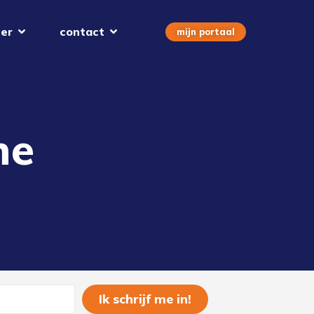
er
contact
mijn portaal
ne