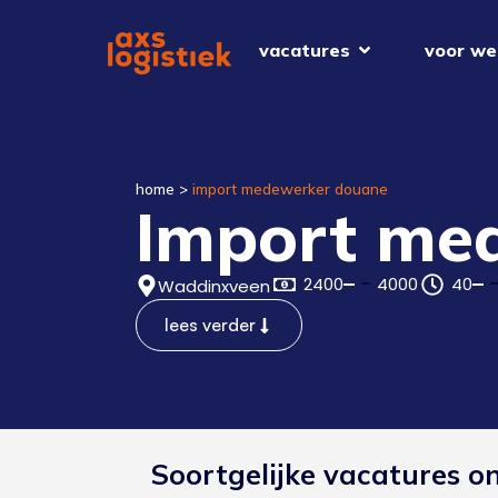
vacatures
voor we
home
>
import medewerker douane
Import me
2400
4000
40
Waddinxveen
lees verder
Soortgelijke vacatures o