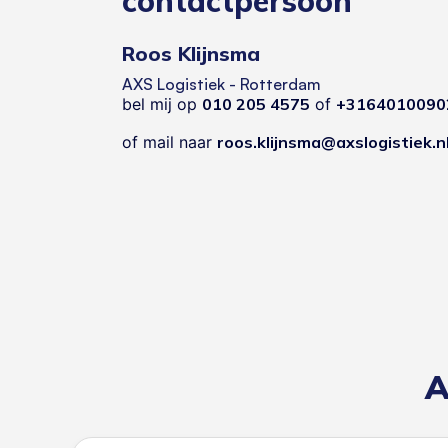
contactpersoon
Roos Klijnsma
AXS Logistiek - Rotterdam
bel mij op
010 205 4575
of
+3164010090
of mail naar
roos.klijnsma@axslogistiek.n
A