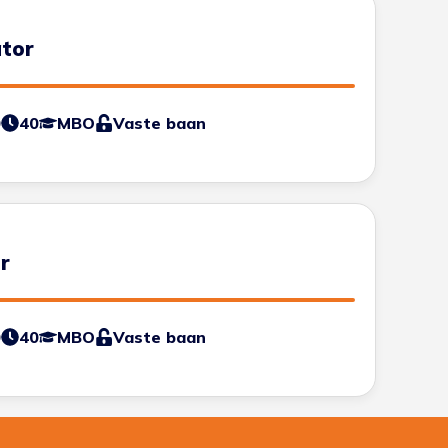
tor
0
40
MBO
Vaste baan
r
0
40
MBO
Vaste baan