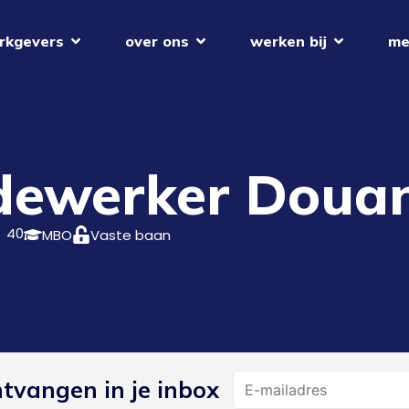
rkgevers
over ons
werken bij
me
dewerker Doua
40
MBO
Vaste baan
Name
ntvangen in je inbox