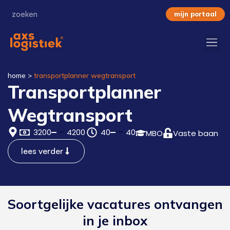
mijn portaal
home
>
transportplanner wegtransport
Transportplanner
Wegtransport
3200
4200
40
40
MBO
Vaste baan
lees verder
Soortgelijke vacatures ontvangen
in je inbox