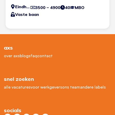
Eindhoven
3500 – 4900
40
MBO
Vaste baan
axs
over axs
blogs
faq
contact
snel zoeken
alle vacatures
voor werkgevers
ons team
andere labels
socials