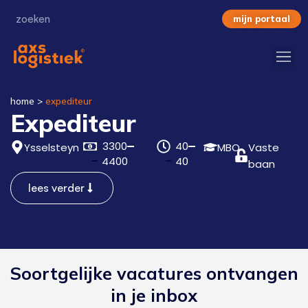
mijn portaal
home
>
expediteur
Expediteur
3300
40
Ysselsteyn
MBO
Vaste
4400
40
baan
lees verder
Soortgelijke vacatures ontvangen
in je inbox