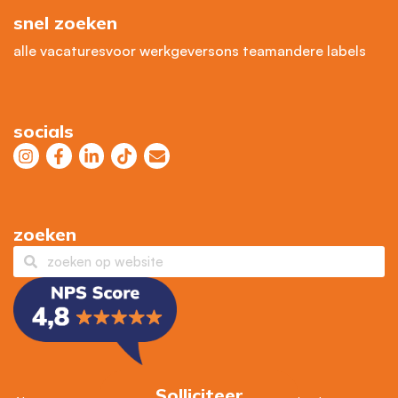
snel zoeken
alle vacatures
voor werkgevers
ons team
andere labels
socials
zoeken
Solliciteer