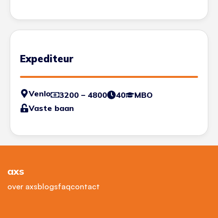
Expediteur
Venlo
3200 – 4800
40
MBO
Vaste baan
axs
over axs
blogs
faq
contact