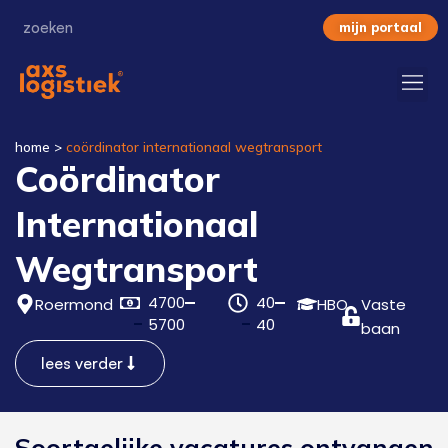
mijn portaal
home
>
coördinator internationaal wegtransport
Coördinator
Internationaal
Wegtransport
4700
40
Roermond
HBO
Vaste
5700
40
baan
lees verder
Soortgelijke vacatures ontvangen