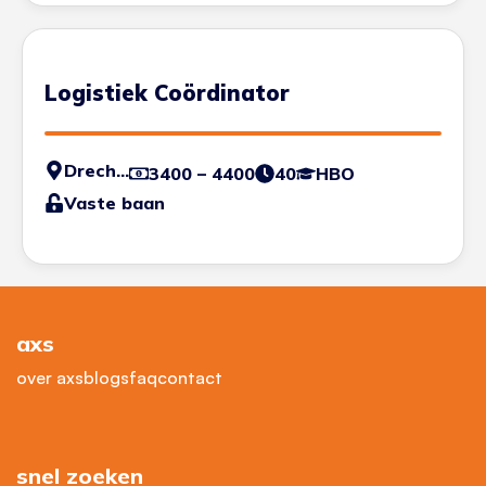
Logistiek Coördinator
Drechtsteden
3400 – 4400
40
HBO
Vaste baan
axs
over axs
blogs
faq
contact
snel zoeken