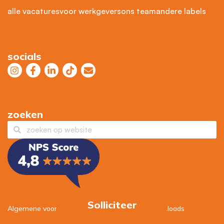
alle vacatures
voor werkgevers
ons team
andere labels
socials
zoeken
Solliciteer
Algemene voorwaarden
–
Privacybeleid
–
Downloads