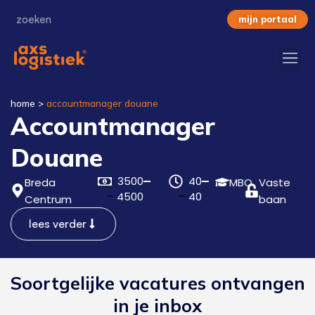
mijn portaal
home
>
accountmanager douane
Accountmanager
Douane
3500
40
Breda
MBO
Vaste
4500
40
Centrum
baan
lees verder
Soortgelijke vacatures ontvangen
in je inbox