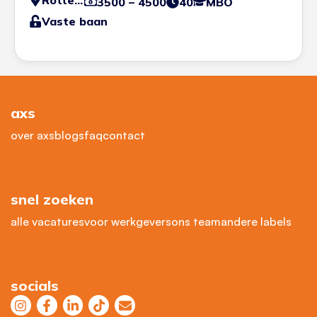
Rotterdam
3500 – 4500
40
MBO
Vaste baan
axs
over axs
blogs
faq
contact
snel zoeken
alle vacatures
voor werkgevers
ons team
andere labels
socials