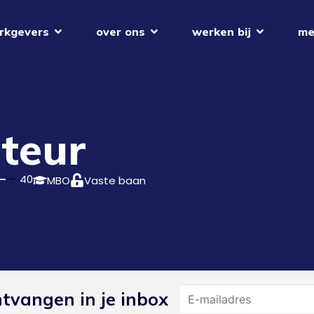
rkgevers
over ons
werken bij
me
teur
40
MBO
Vaste baan
Name
ntvangen in je inbox