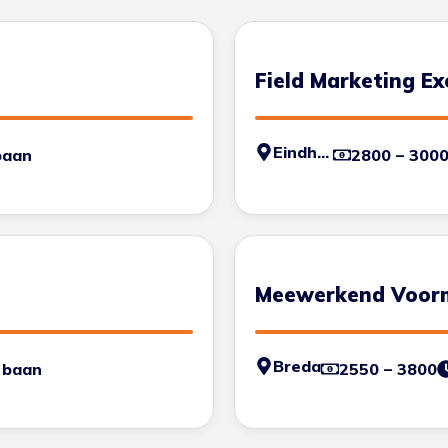
Field Marketing Ex
Eindhoven
baan
2800 – 300
Meewerkend Voor
Breda
 baan
2550 – 3800