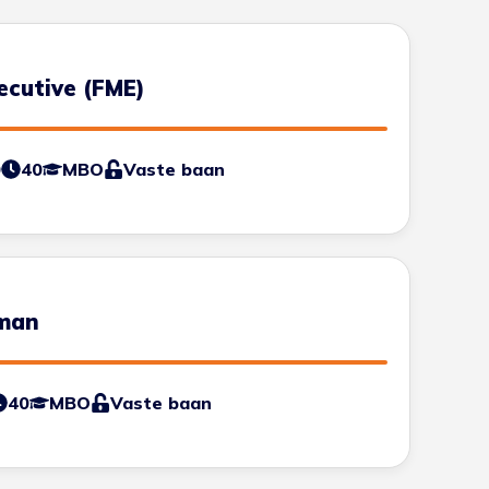
ecutive (FME)
0
40
MBO
Vaste baan
man
40
MBO
Vaste baan