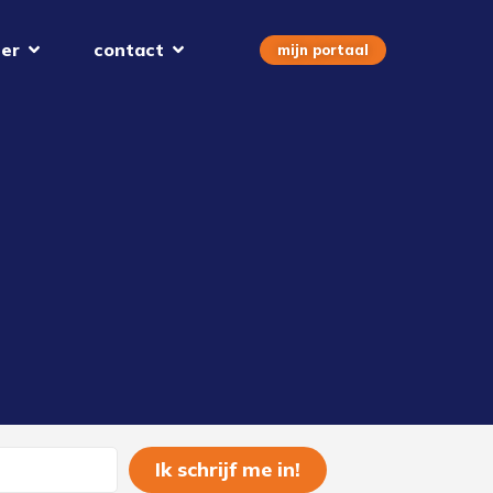
er
contact
mijn portaal