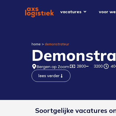
vacatures
voor we
home
>
demonstrateur
Demonstra
2800
3200
40
Bergen op Zoom
lees verder
Soortgelijke vacatures o