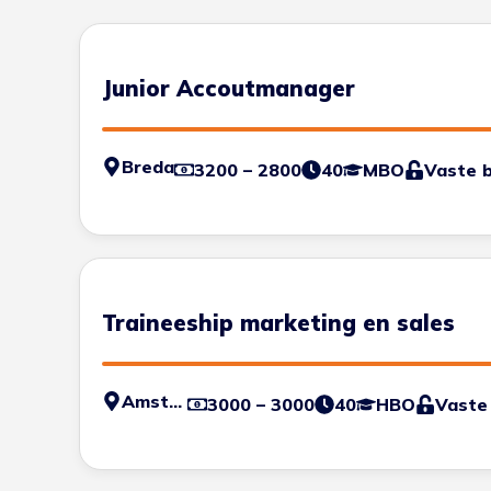
Junior Accoutmanager
Breda
3200 – 2800
40
MBO
Vaste 
Traineeship marketing en sales
Amsterdam
3000 – 3000
40
HBO
Vaste