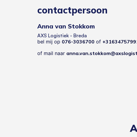
contactpersoon
Anna van Stokkom
AXS Logistiek - Breda
bel mij op
076-3036700
of
+3163475799
of mail naar
anna.van.stokkom@axslogist
A