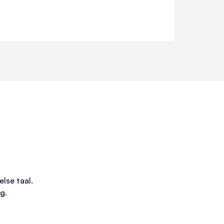
lse taal.
g.