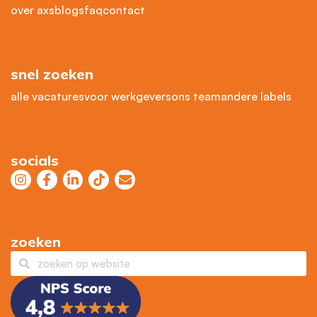
over axs
blogs
faq
contact
snel zoeken
alle vacatures
voor werkgevers
ons team
andere labels
socials
zoeken