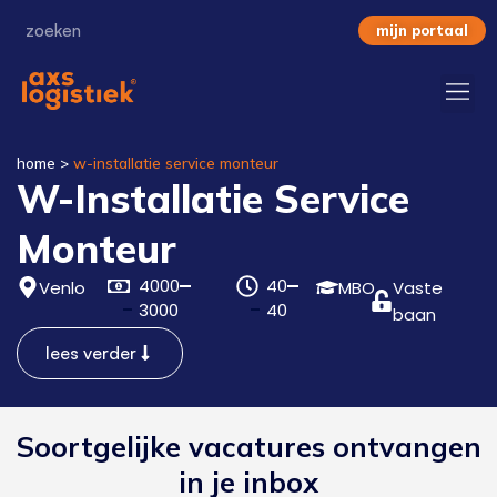
mijn portaal
home
>
w-installatie service monteur
W-Installatie Service
Monteur
4000
40
Venlo
MBO
Vaste
3000
40
baan
lees verder
Soortgelijke vacatures ontvangen
in je inbox