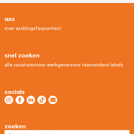
axs
over axs
blogs
faq
contact
snel zoeken
alle vacatures
voor werkgevers
ons team
andere labels
socials
zoeken