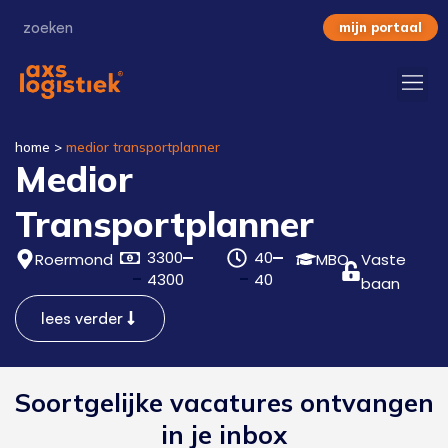
mijn portaal
home
>
medior transportplanner
Medior
Transportplanner
3300
40
Roermond
MBO
Vaste
4300
40
baan
lees verder
Soortgelijke vacatures ontvangen
in je inbox