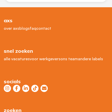
axs
over axs
blogs
faq
contact
snel zoeken
alle vacatures
voor werkgevers
ons team
andere labels
socials
zoeken