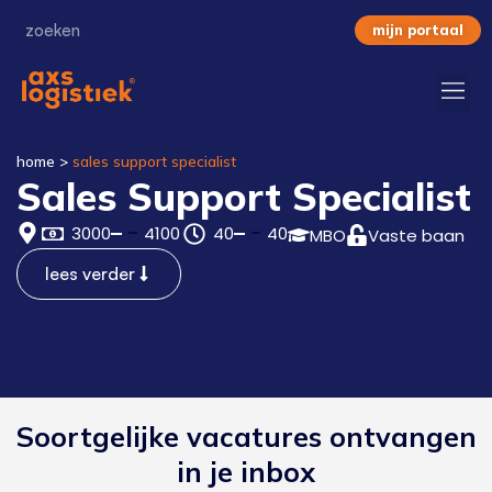
mijn portaal
home
>
sales support specialist
Sales Support Specialist
3000
4100
40
40
MBO
Vaste baan
lees verder
Soortgelijke vacatures ontvangen
in je inbox