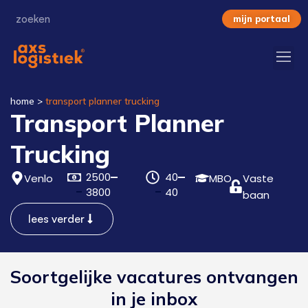
mijn portaal
home
>
transport planner trucking
Transport Planner
Trucking
2500
40
Venlo
MBO
Vaste
3800
40
baan
lees verder
Soortgelijke vacatures ontvangen
in je inbox