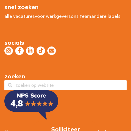
snel zoeken
alle vacatures
voor werkgevers
ons team
andere labels
socials
zoeken
Solliciteer