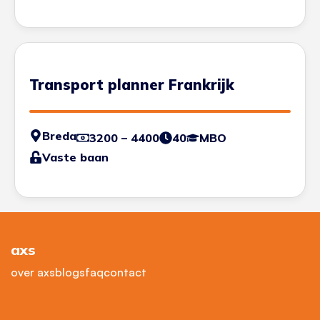
Transport planner Frankrijk
Breda
3200 – 4400
40
MBO
Vaste baan
axs
over axs
blogs
faq
contact