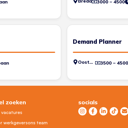
Breda
aan
3000 – 4500
Demand Planner
Oosterhout
baan
3500 – 450
el zoeken
socials
e vacatures
r werkgevers
ons team