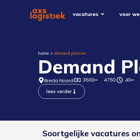
vacatures
voor we
home
>
demand planner
Demand Pl
3500
4750
40
Breda Noord
lees verder
Soortgelijke vacatures o