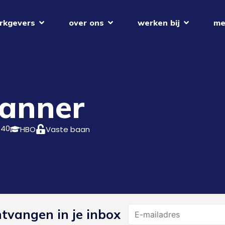
rkgevers
over ons
werken bij
me
anner
40
HBO
Vaste baan
Name
ntvangen in je inbox