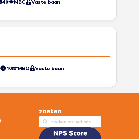
40
MBO
Vaste baan
0
40
MBO
Vaste baan
zoeken