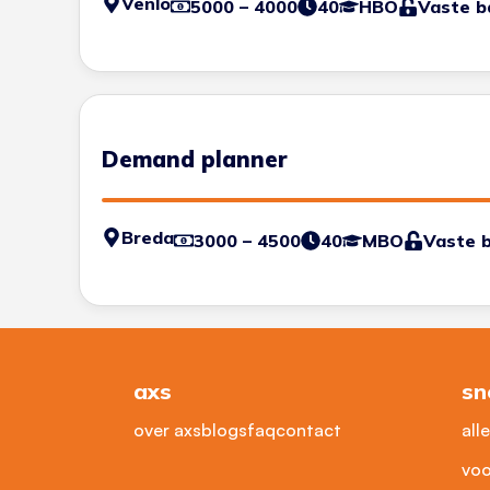
Venlo
5000 – 4000
40
HBO
Vaste b
Demand planner
Breda
3000 – 4500
40
MBO
Vaste 
axs
sn
over axs
blogs
faq
contact
all
voo