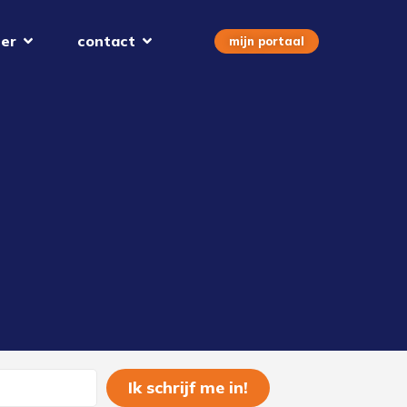
er
contact
mijn portaal