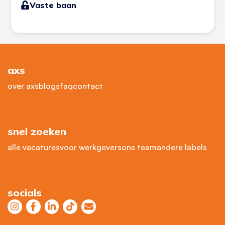
Vaste baan
axs
over axs
blogs
faq
contact
snel zoeken
alle vacatures
voor werkgevers
ons team
andere labels
socials