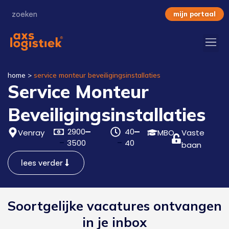
mijn portaal
home
>
service monteur beveiligingsinstallaties
Service Monteur
Beveiligingsinstallaties
2900
40
Venray
MBO
Vaste
3500
40
baan
lees verder
Soortgelijke vacatures ontvangen
in je inbox