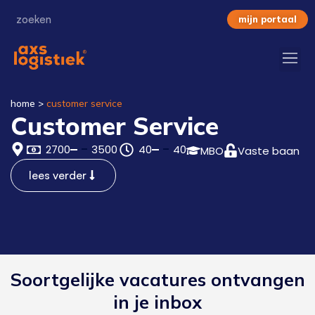
mijn portaal
home
>
customer service
Customer Service
2700
3500
40
40
MBO
Vaste baan
lees verder
Soortgelijke vacatures ontvangen
in je inbox