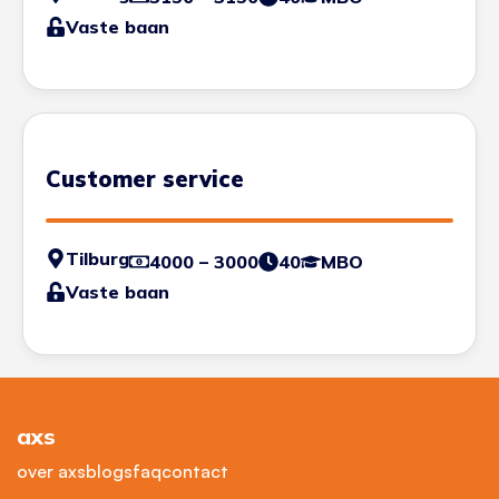
Vaste baan
Customer service
Tilburg
4000 – 3000
40
MBO
Vaste baan
axs
over axs
blogs
faq
contact