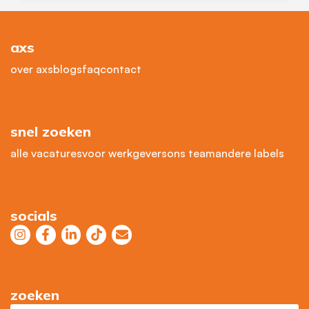
axs
over axs
blogs
faq
contact
snel zoeken
alle vacatures
voor werkgevers
ons team
andere labels
socials
zoeken