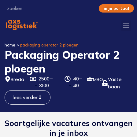
mijn portaal
home
>
packaging operator 2 ploegen
Packaging Operator 2
ploegen
2500
40
Breda
MBO
Vaste
3100
40
baan
lees verder
Soortgelijke vacatures ontvangen
in je inbox