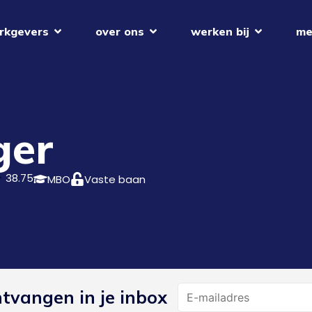
rkgevers
over ons
werken bij
me
ger
38.75
MBO
Vaste baan
Name
ntvangen in je inbox