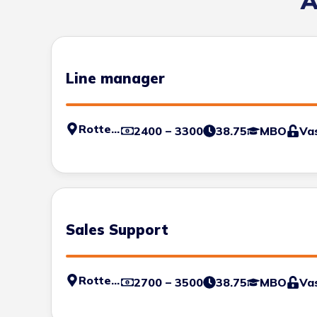
A
Line manager
Rotterdam
2400 – 3300
38.75
MBO
Va
Sales Support
Rotterdam
2700 – 3500
38.75
MBO
Va