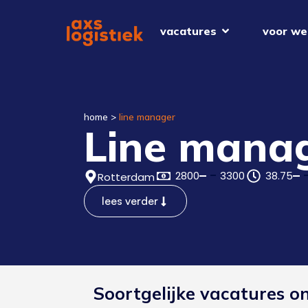
vacatures
voor we
home
>
line manager
Line mana
2800
3300
38.75
Rotterdam
lees verder
Soortgelijke vacatures o