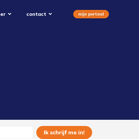
er
contact
mijn portaal