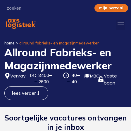
mijn portaal
home
>
allround fabrieks- en magazijnmedewerker
Allround Fabrieks- en
Magazijnmedewerker
3400
40
Venray
MBO
Vaste
2600
40
baan
lees verder
Soortgelijke vacatures ontvangen
in je inbox