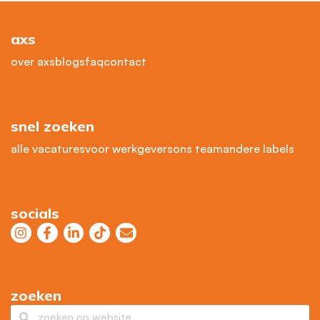
axs
over axs
blogs
faq
contact
snel zoeken
alle vacatures
voor werkgevers
ons team
andere labels
socials
zoeken