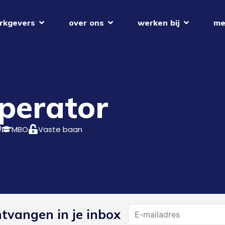
rkgevers
over ons
werken bij
me
perator
0
MBO
Vaste baan
Name
ntvangen in je inbox