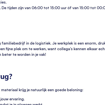
ies.
 De tijden zijn van 06:00 tot 15:00 uur óf van 15:00 tot 00:0
g familiebedrijf in de logistiek. Je werkplek is een enorm, dr
n fijne plek om te werken, want collega’s kennen elkaar echt
om beter te worden in je vak!
rug?
ateriaal krijg je natuurlijk een goede beloning:
 jouw ervaring.
mdat je in ploegen werkt.