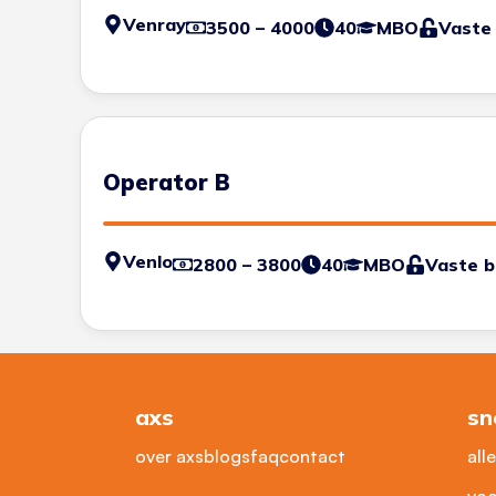
Venray
3500 – 4000
40
MBO
Vaste
Operator B
Venlo
2800 – 3800
40
MBO
Vaste 
axs
sn
over axs
blogs
faq
contact
all