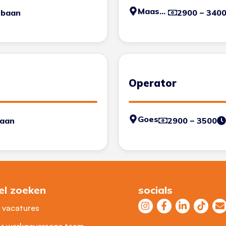
Maastricht
 baan
2900 – 340
Operator
Goes
baan
2900 – 3500
el zoeken
socials
e vacatures