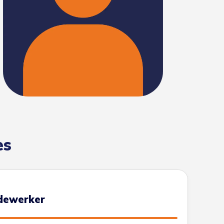
es
dewerker