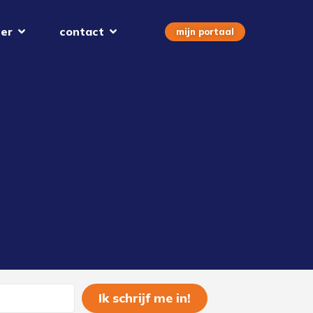
er
contact
mijn portaal