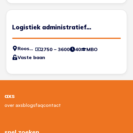
Logistiek administratief
medewerker
Roosendaal
2750 – 3600
40
MBO
Vaste baan
axs
over axs
blogs
faq
contact
snel zoeken