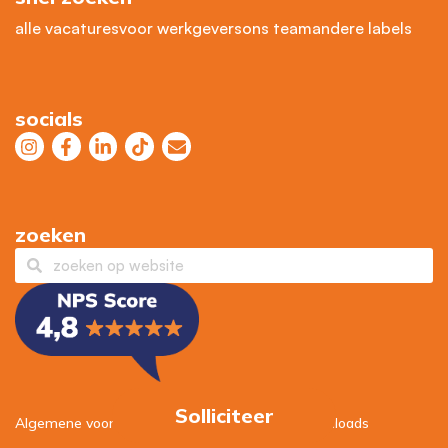
alle vacatures
voor werkgevers
ons team
andere labels
socials
zoeken
Solliciteer
Algemene voorwaarden
–
Privacybeleid
–
Downloads