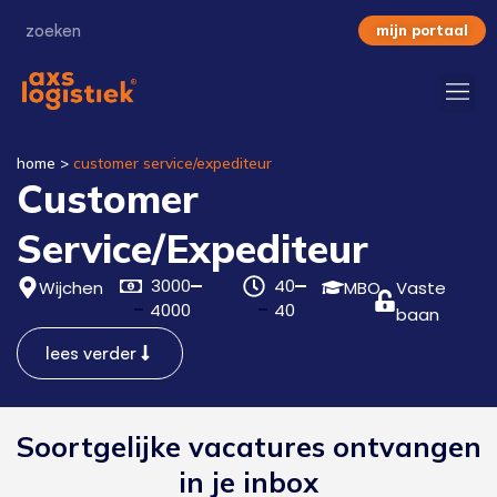
mijn portaal
home
>
customer service/expediteur
Customer
Service/Expediteur
3000
40
Wijchen
MBO
Vaste
4000
40
baan
lees verder
Soortgelijke vacatures ontvangen
in je inbox