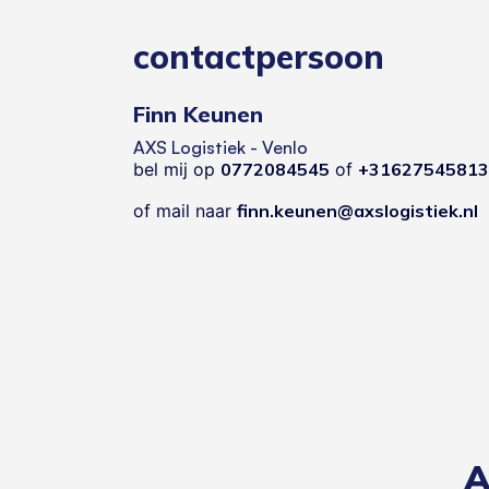
contactpersoon
Finn Keunen
AXS Logistiek - Venlo
bel mij op
0772084545
of
+31627545813
of mail naar
finn.keunen@axslogistiek.nl
A