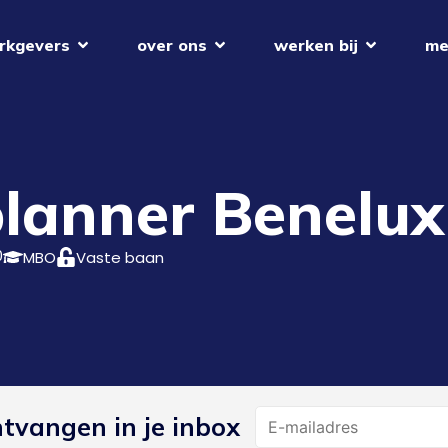
rkgevers
over ons
werken bij
me
lanner Benelux
0
MBO
Vaste baan
Name
ntvangen in je inbox