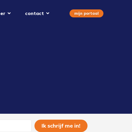
er
contact
mijn portaal