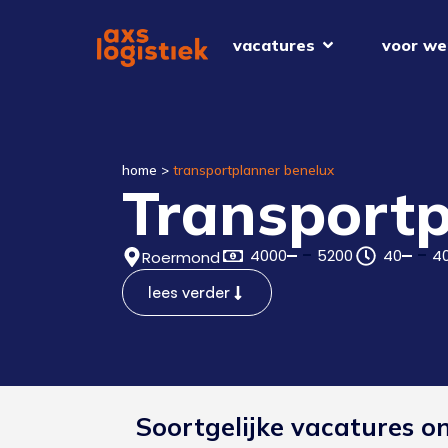
vacatures
voor we
home
>
transportplanner benelux
Transportp
4000
5200
40
4
Roermond
lees verder
Soortgelijke vacatures o