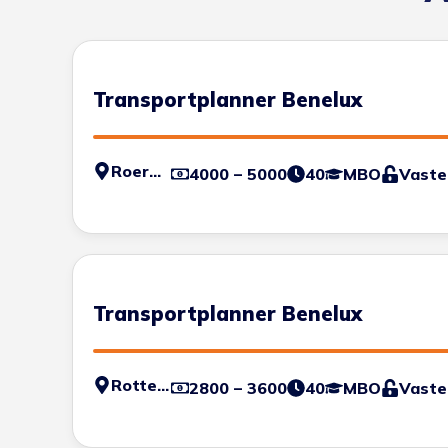
Transportplanner Benelux
Roermond
4000 – 5000
40
MBO
Vaste
Transportplanner Benelux
Rotterdam
2800 – 3600
40
MBO
Vaste