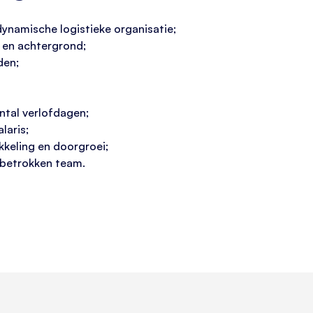
ynamische logistieke organisatie;
g en achtergrond;
den;
ntal verlofdagen;
laris;
kkeling en doorgroei;
 betrokken team.