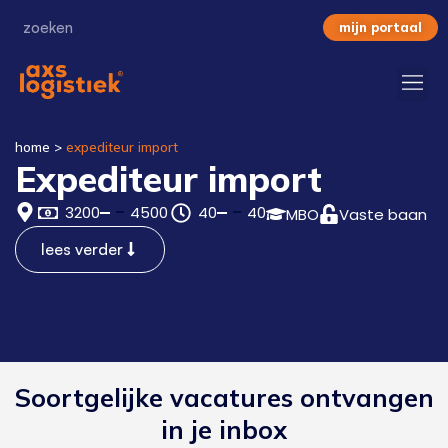
mijn portaal
home
>
expediteur import
Expediteur import
3200
4500
40
40
MBO
Vaste baan
lees verder
Soortgelijke vacatures ontvangen
in je inbox