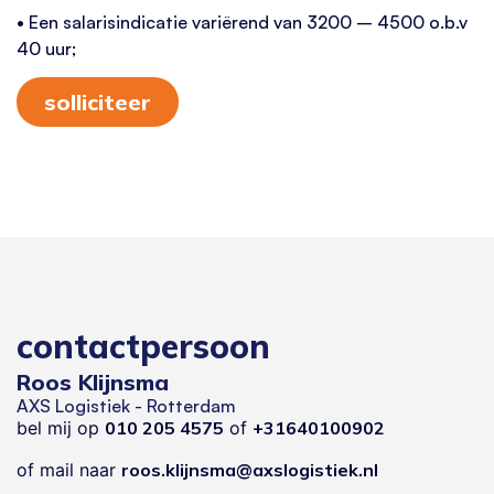
• Een salarisindicatie variërend van 3200 – 4500 o.b.v
40 uur;
solliciteer
contactpersoon
Roos Klijnsma
AXS Logistiek - Rotterdam
bel mij op
010 205 4575
of
+31640100902
of mail naar
roos.klijnsma@axslogistiek.nl