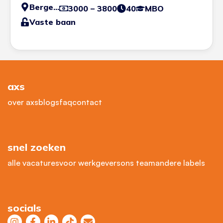
Bergen op Zoom
3000 – 3800
40
MBO
Vaste baan
axs
over axs
blogs
faq
contact
snel zoeken
alle vacatures
voor werkgevers
ons team
andere labels
socials