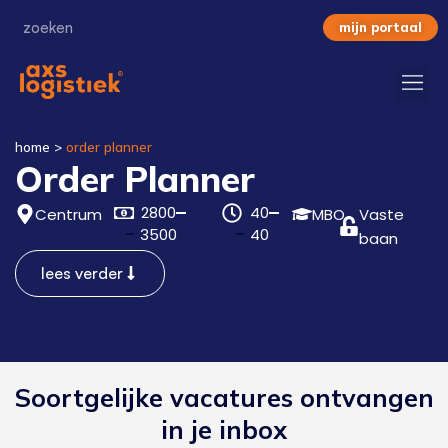
mijn portaal
home
>
order planner
Order Planner
2800
40
Centrum
MBO
Vaste
3500
40
baan
lees verder
Soortgelijke vacatures ontvangen
in je inbox