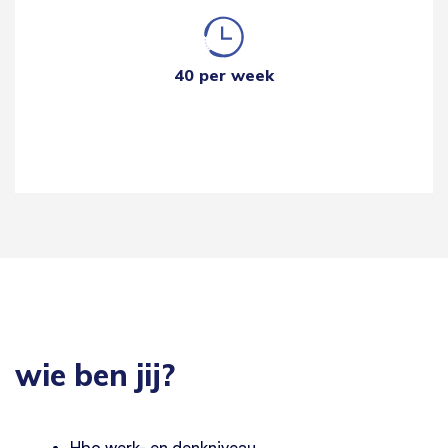
40 per week
wie ben jij?
Hbo werk- en denkniveau