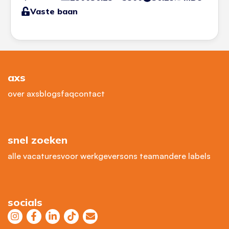
Vaste baan
axs
over axs
blogs
faq
contact
snel zoeken
alle vacatures
voor werkgevers
ons team
andere labels
socials