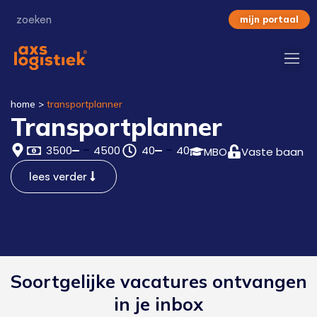
mijn portaal
home
>
transportplanner
Transportplanner
3500
4500
40
40
MBO
Vaste baan
lees verder
Soortgelijke vacatures ontvangen
in je inbox