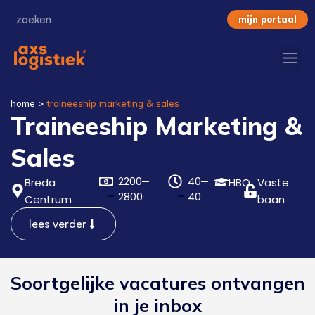
mijn portaal
home
>
traineeship marketing & sales
Traineeship Marketing &
Sales
2200
40
Breda
HBO
Vaste
2800
40
Centrum
baan
lees verder
Soortgelijke vacatures ontvangen
in je inbox