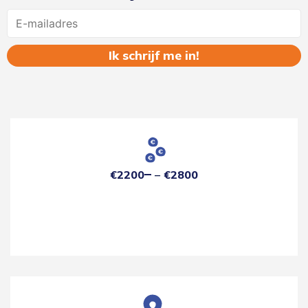
Name
€2200
€2800