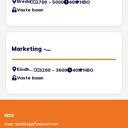
Breda
2700 – 5000
40
HBO
Vaste baan
Marketing -
communicatiemedewerker
Eindhoven
3200 – 3600
40
HBO
Vaste baan
axs
over axs
blogs
faq
contact