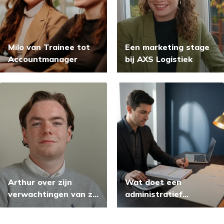
Milo van Trainee tot
Een marketing stage
Accountmanager
bij AXS Logistiek
Arthur over zijn
Wat doet een
verwachtingen van zijn
administratief
stage bij AXS Logistiek
medewerker financiën?