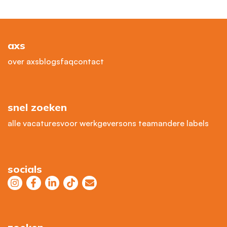
axs
over axs
blogs
faq
contact
snel zoeken
alle vacatures
voor werkgevers
ons team
andere labels
socials