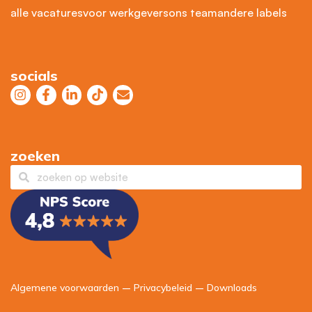
alle vacatures
voor werkgevers
ons team
andere labels
socials
zoeken
Algemene voorwaarden
–
Privacybeleid
–
Downloads