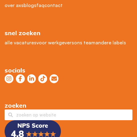
over axs
blogs
faq
contact
snel zoeken
alle vacatures
voor werkgevers
ons team
andere labels
socials
zoeken