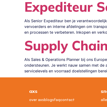
Expediteur S
Als Senior Expediteur ben je verantwoordelij
vervoerders en interne afdelingen om transpor
en processen te verbeteren. Inkopen en verk
Supply Chain
Als Sales & Operations Planner bij ons Europ
ondersteunen. Je werkt nauw samen met de af
servicelevels en voorraad doelstellingen be
axs
sn
over axs
blogs
faq
contact
all