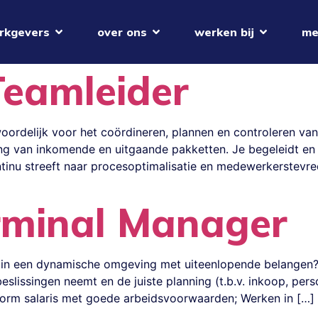
rkgevers
over ons
werken bij
me
eamleider
oordelijk voor het coördineren, plannen en controleren v
ng van inkomende en uitgaande pakketten. Je begeleidt en 
tinu streeft naar procesoptimalisatie en medewerkerstevre
erminal Manager
iten in een dynamische omgeving met uiteenlopende belangen?
slissingen neemt en de juiste planning (t.b.v. inkoop, perso
form salaris met goede arbeidsvoorwaarden; Werken in […]