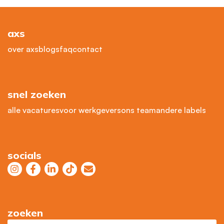
axs
over axs
blogs
faq
contact
snel zoeken
alle vacatures
voor werkgevers
ons team
andere labels
socials
zoeken