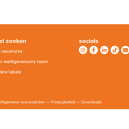
el zoeken
socials
e vacatures
r werkgevers
ons team
ere labels
Algemene voorwaarden
–
Privacybeleid
–
Downloads