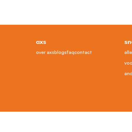
axs
sn
over axs
blogs
faq
contact
all
voo
and