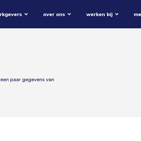
rkgevers
over ons
werken bij
me
 een paar gegevens van