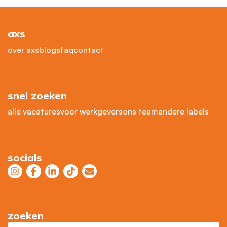
axs
over axs
blogs
faq
contact
snel zoeken
alle vacatures
voor werkgevers
ons team
andere labels
socials
zoeken