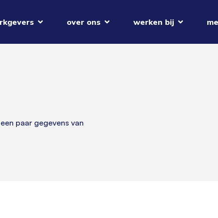
rkgevers
over ons
werken bij
me
 een paar gegevens van