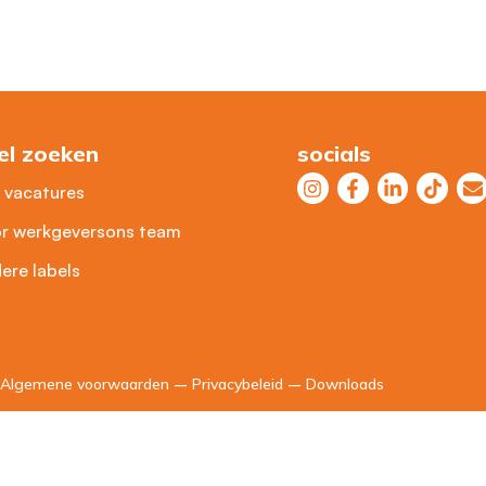
el zoeken
socials
e vacatures
r werkgevers
ons team
ere labels
Algemene voorwaarden
–
Privacybeleid
–
Downloads