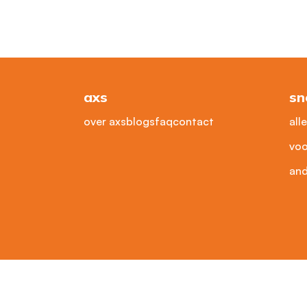
axs
sn
over axs
blogs
faq
contact
all
voo
and