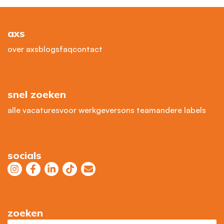
axs
over axs
blogs
faq
contact
snel zoeken
alle vacatures
voor werkgevers
ons team
andere labels
socials
zoeken