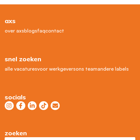
axs
over axs
blogs
faq
contact
snel zoeken
alle vacatures
voor werkgevers
ons team
andere labels
socials
zoeken