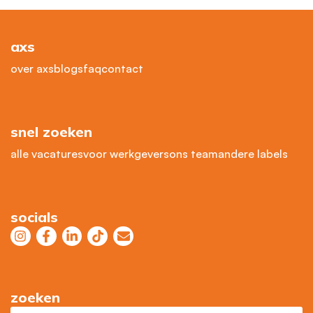
axs
over axs
blogs
faq
contact
snel zoeken
alle vacatures
voor werkgevers
ons team
andere labels
socials
zoeken