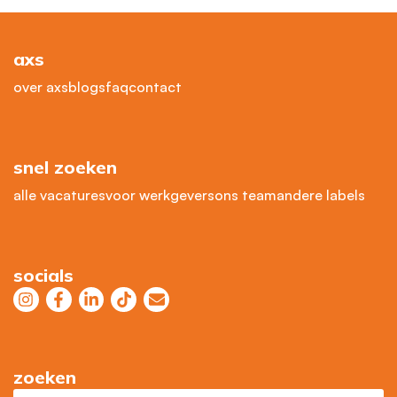
axs
over axs
blogs
faq
contact
snel zoeken
alle vacatures
voor werkgevers
ons team
andere labels
socials
zoeken