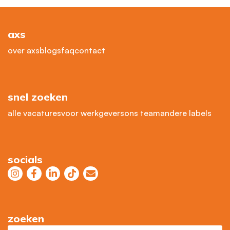
axs
over axs
blogs
faq
contact
snel zoeken
alle vacatures
voor werkgevers
ons team
andere labels
socials
zoeken