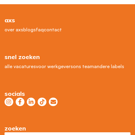
axs
over axs
blogs
faq
contact
snel zoeken
alle vacatures
voor werkgevers
ons team
andere labels
socials
zoeken