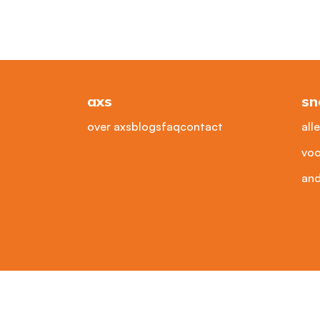
axs
sn
over axs
blogs
faq
contact
all
voo
and