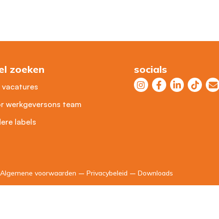
el zoeken
socials
e vacatures
r werkgevers
ons team
ere labels
Algemene voorwaarden
–
Privacybeleid
–
Downloads