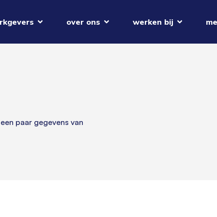
rkgevers
over ons
werken bij
me
 een paar gegevens van