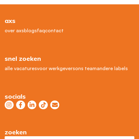
axs
over axs
blogs
faq
contact
snel zoeken
alle vacatures
voor werkgevers
ons team
andere labels
socials
zoeken