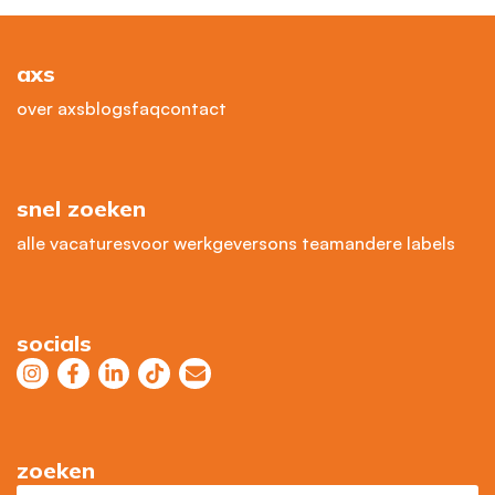
axs
over axs
blogs
faq
contact
snel zoeken
alle vacatures
voor werkgevers
ons team
andere labels
socials
zoeken