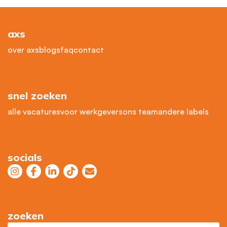
axs
over axs
blogs
faq
contact
snel zoeken
alle vacatures
voor werkgevers
ons team
andere labels
socials
zoeken