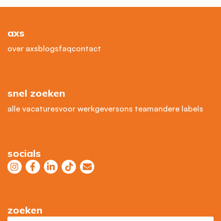
axs
over axs
blogs
faq
contact
snel zoeken
alle vacatures
voor werkgevers
ons team
andere labels
socials
zoeken