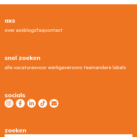
axs
over axs
blogs
faq
contact
snel zoeken
alle vacatures
voor werkgevers
ons team
andere labels
socials
zoeken