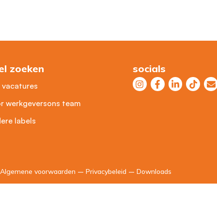
el zoeken
socials
e vacatures
r werkgevers
ons team
ere labels
Algemene voorwaarden
–
Privacybeleid
–
Downloads