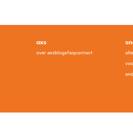
axs
sn
over axs
blogs
faq
contact
all
voo
and