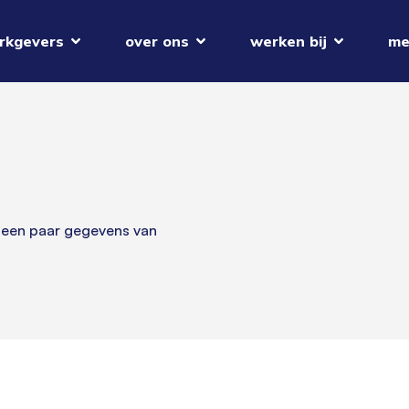
rkgevers
over ons
werken bij
me
 een paar gegevens van