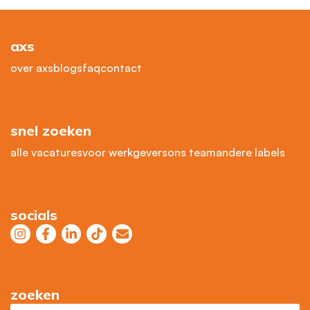
axs
over axs
blogs
faq
contact
snel zoeken
alle vacatures
voor werkgevers
ons team
andere labels
socials
zoeken