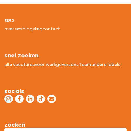
axs
over axs
blogs
faq
contact
snel zoeken
alle vacatures
voor werkgevers
ons team
andere labels
socials
zoeken